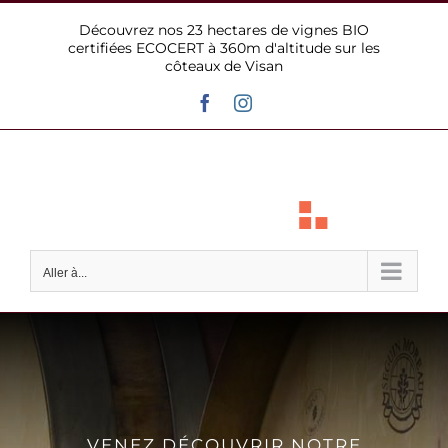
Passer
Découvrez nos 23 hectares de vignes BIO
au
certifiées ECOCERT à 360m d'altitude sur les
contenu
côteaux de Visan
Facebook
Instagram
Aller à...
VENEZ DÉCOUVRIR NOTRE