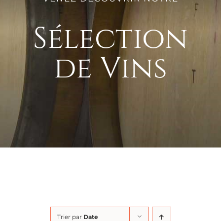
Sélection
de Vins
Trier par
Date