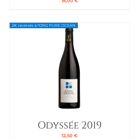
18,00
€
2€ reversés à l'ONG PURE OCEAN
Odyssée 2019
12,50
€