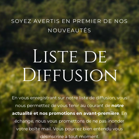
SOYEZ AVERTIS EN PREMIER DE NOS
NOUVEAUTÉS
Liste de
Diffusion
En vous enregistrant sur notre liste de diffusion, vous
nous permettez de vous tenir au courant de
notre
actualité et nos promotions en avant-première
. En
échange, nous vous promettons de ne pas inonder
votre boîte mail. Vous pourrez bien entendu vous
désinscrire à tout moment.