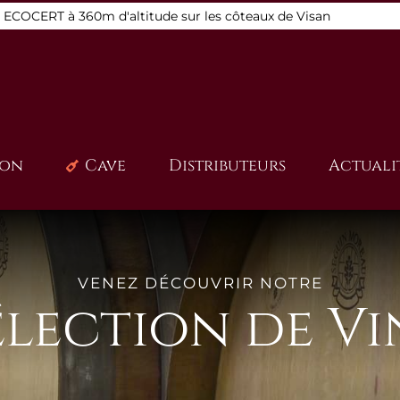
s ECOCERT à 360m d'altitude sur les côteaux de Visan
ion
Cave
Distributeurs
Actuali
VENEZ DÉCOUVRIR NOTRE
élection de Vi