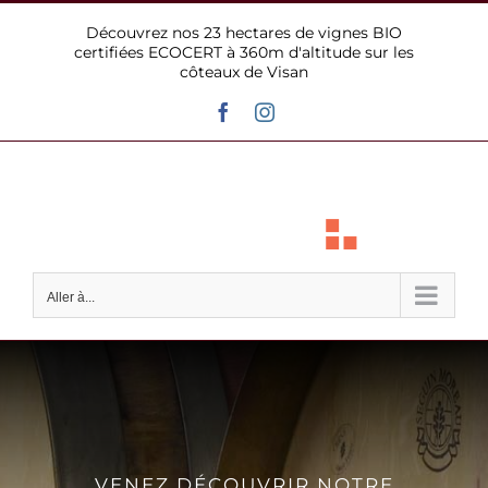
Passer
Découvrez nos 23 hectares de vignes BIO
au
certifiées ECOCERT à 360m d'altitude sur les
contenu
côteaux de Visan
Facebook
Instagram
Aller à...
VENEZ DÉCOUVRIR NOTRE