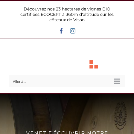
Passer
Découvrez nos 23 hectares de vignes BIO
au
certifiées ECOCERT à 360m d'altitude sur les
contenu
côteaux de Visan
Facebook
Instagram
Aller à...
VENEZ DÉCOUVRIR NOTRE