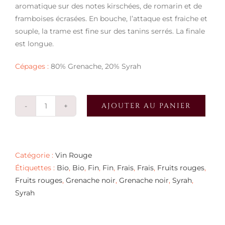
aromatique sur des notes kirschées, de romarin et de
framboises écrasées. En bouche, l’attaque est fraiche et
souple, la trame est fine sur des tanins serrés. La finale
est longue.
Cépages :
80% Grenache, 20% Syrah
AJOUTER AU PANIER
quantité
de
Madrigal
2019
Catégorie :
Vin Rouge
Étiquettes :
Bio
,
Bio
,
Fin
,
Fin
,
Frais
,
Frais
,
Fruits rouges
,
Fruits rouges
,
Grenache noir
,
Grenache noir
,
Syrah
,
Syrah