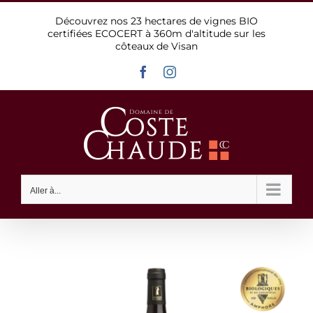
Passer
Découvrez nos 23 hectares de vignes BIO
au
certifiées ECOCERT à 360m d'altitude sur les
contenu
côteaux de Visan
Facebook
Instagram
Aller à...