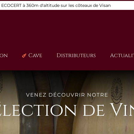
s ECOCERT à 360m d'altitude sur les côteaux de Visan
ion
Cave
Distributeurs
Actuali
VENEZ DÉCOUVRIR NOTRE
élection de Vi