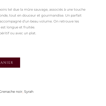
noirs tel due la mûre sauvage, associés à une touche
ronde, tout en douceur et gourmandise. Un parfait
x, accompagné d’un beau volume. On retrouve les
est longue et fruitée.
éritif ou avec un plat.
PANIER
Grenache noir
,
Syrah