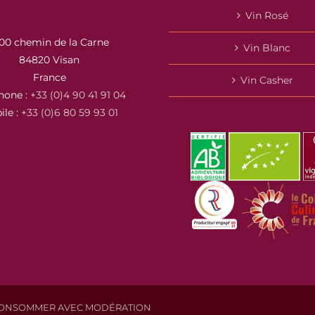
Vin Rosé
00 chemin de la Carne
Vin Blanc
84820 Visan
France
Vin Casher
hone :
+33 (0)4 90 41 91 04
ile :
+33 (0)6 80 59 93 01
À CONSOMMER AVEC MODÉRATION