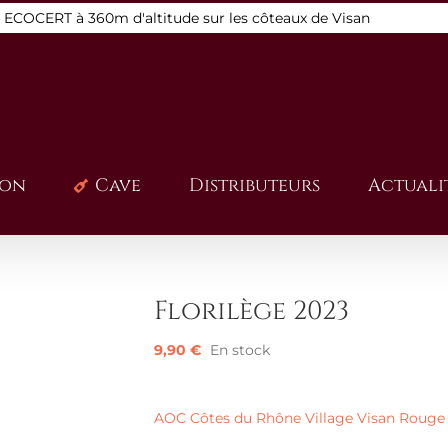
s ECOCERT à 360m d'altitude sur les côteaux de Visan
ion
Cave
Distributeurs
Actuali
Florilège 2023
9,90
€
En stock
AOC Côtes du Rhône Village Visan Rouge