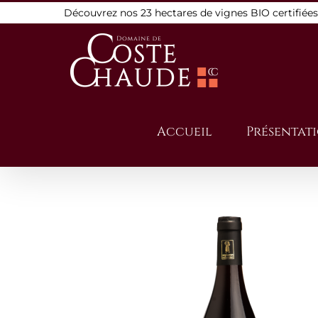
Passer
Découvrez nos 23 hectares de vignes BIO certifiée
au
contenu
Accueil
Présentat