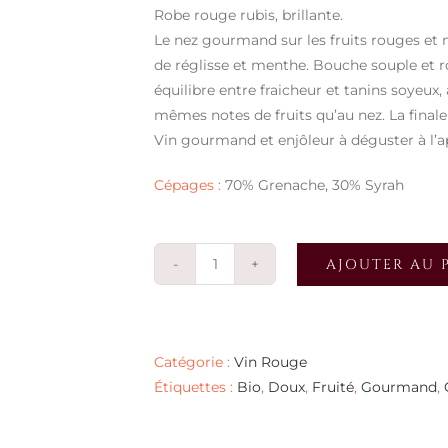
Robe rouge rubis, brillante.
Le nez gourmand sur les fruits rouges et 
de réglisse et menthe. Bouche souple et 
équilibre entre fraicheur et tanins soyeu
mêmes notes de fruits qu’au nez. La finale 
Vin gourmand et enjôleur à déguster à l’ap
Cépages :
70% Grenache, 30% Syrah
AJOUTER AU 
quantité
de
Florilège
2023
Catégorie :
Vin Rouge
Étiquettes :
Bio
,
Doux
,
Fruité
,
Gourmand
,