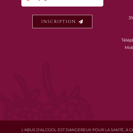
31
INSCRIPTION
Télép
Mob
L'ABUS D'ALCOOL EST DANGEREUX POUR LA SANTÉ, 