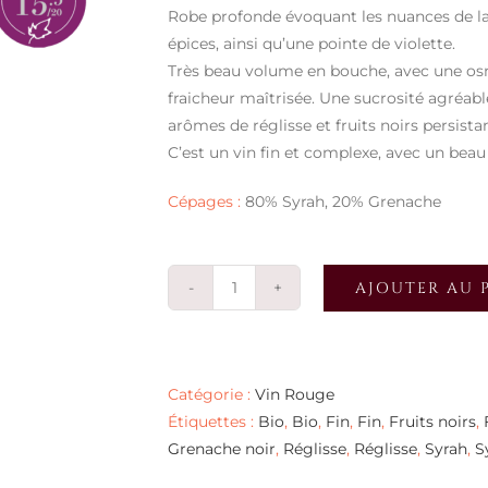
Robe profonde évoquant les nuances de la c
épices, ainsi qu’une pointe de violette.
Très beau volume en bouche, avec une osmo
fraicheur maîtrisée. Une sucrosité agréa
arômes de réglisse et fruits noirs persistan
C’est un vin fin et complexe, avec un beau
Cépages :
80% Syrah, 20% Grenache
AJOUTER AU 
quantité
de
L'Argentière
2019
Catégorie :
Vin Rouge
Étiquettes :
Bio
,
Bio
,
Fin
,
Fin
,
Fruits noirs
,
Grenache noir
,
Réglisse
,
Réglisse
,
Syrah
,
S