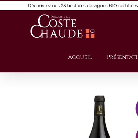
Passer
Découvrez nos 23 hectares de vignes BIO certifiée
au
contenu
Accueil
Présentat