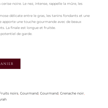
erise noire. Le nez, intense, rappelle la mûre, les
se délicate entre le gras, les tanins fondants et une
ble apporte une touche gourmande avec de beaux
ts. La finale est longue et fruitée.
 potentiel de garde.
PANIER
Fruits noirs
,
Gourmand
,
Gourmand
,
Grenache noir
,
yrah