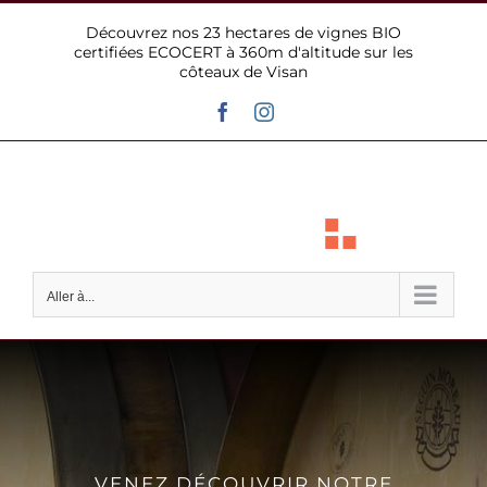
Passer
Découvrez nos 23 hectares de vignes BIO
au
certifiées ECOCERT à 360m d'altitude sur les
contenu
côteaux de Visan
Facebook
Instagram
Aller à...
VENEZ DÉCOUVRIR NOTRE