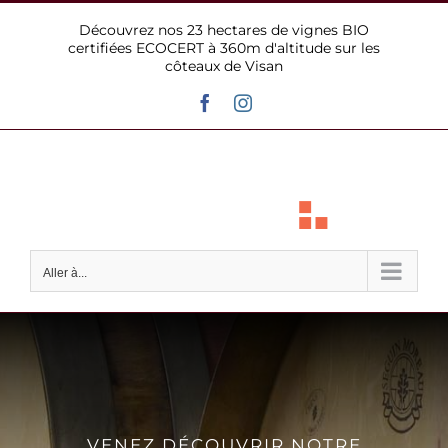
Passer
Découvrez nos 23 hectares de vignes BIO
au
certifiées ECOCERT à 360m d'altitude sur les
contenu
côteaux de Visan
Facebook
Instagram
Aller à...
VENEZ DÉCOUVRIR NOTRE