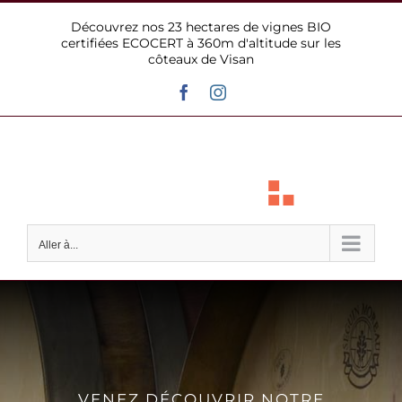
Passer
Découvrez nos 23 hectares de vignes BIO
au
certifiées ECOCERT à 360m d'altitude sur les
contenu
côteaux de Visan
Facebook
Instagram
Aller à...
VENEZ DÉCOUVRIR NOTRE