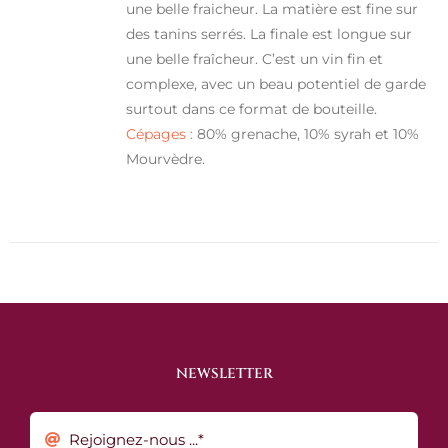
une belle fraicheur. La matière est fine sur
des tanins serrés. La finale est longue sur
une belle fraîcheur. C’est un vin fin et
complexe, avec un beau potentiel de garde
surtout dans ce format de bouteille.
Cépages :
80% grenache, 10% syrah et 10%
Mourvèdre.
NEWSLETTER