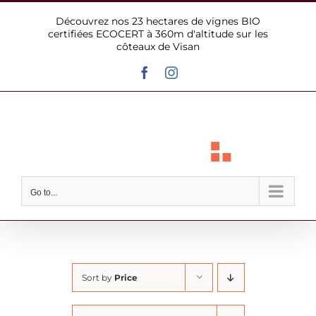
Skip
Découvrez nos 23 hectares de vignes BIO
to
certifiées ECOCERT à 360m d'altitude sur les
content
côteaux de Visan
Facebook
Instagram
Go to...
Sort by
Price