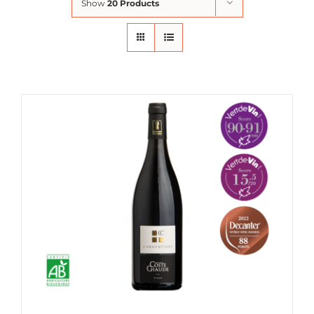
Show
20 Products