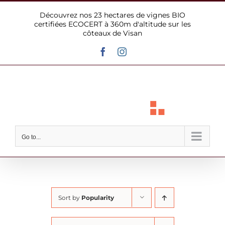
Skip
Découvrez nos 23 hectares de vignes BIO
to
certifiées ECOCERT à 360m d'altitude sur les
content
côteaux de Visan
Facebook
Instagram
Go to...
Sort by
Popularity