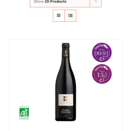
Show
20 Products