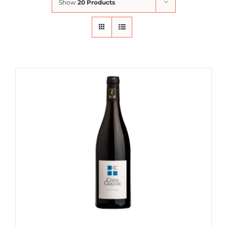
Show
20 Products