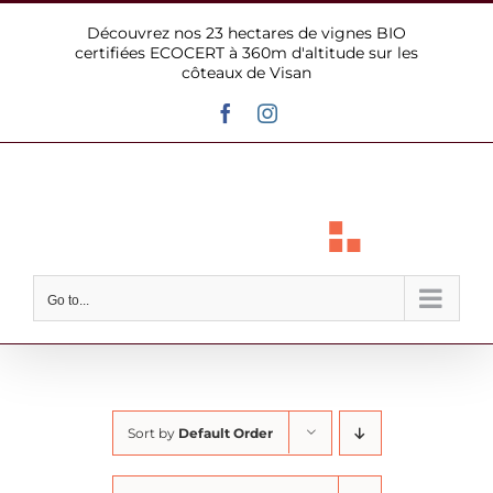
Skip
Découvrez nos 23 hectares de vignes BIO
to
certifiées ECOCERT à 360m d'altitude sur les
content
côteaux de Visan
Facebook
Instagram
Go to...
Sort by
Default Order