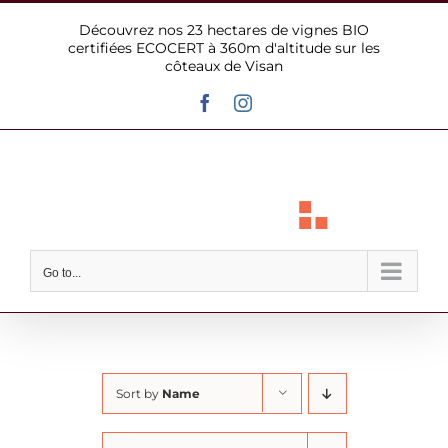
Skip
Découvrez nos 23 hectares de vignes BIO
to
certifiées ECOCERT à 360m d'altitude sur les
content
côteaux de Visan
Facebook
Instagram
Go to...
Sort by
Name