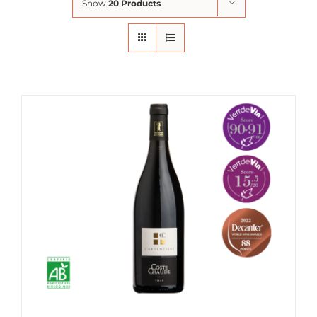
Show
20 Products