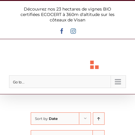
Skip
Découvrez nos 23 hectares de vignes BIO
to
certifiées ECOCERT à 360m d'altitude sur les
content
côteaux de Visan
Facebook
Instagram
Go to...
Sort by
Date