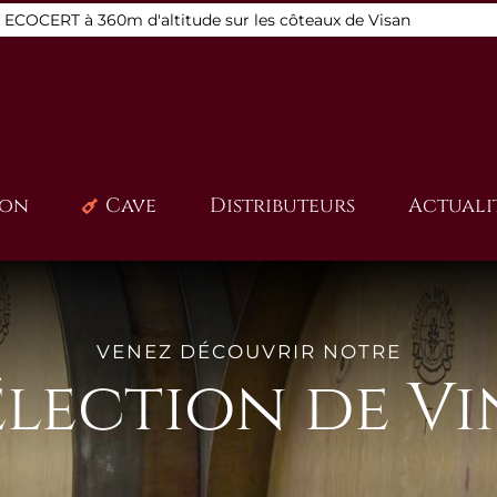
s ECOCERT à 360m d'altitude sur les côteaux de Visan
ion
Cave
Distributeurs
Actuali
VENEZ DÉCOUVRIR NOTRE
élection de Vi