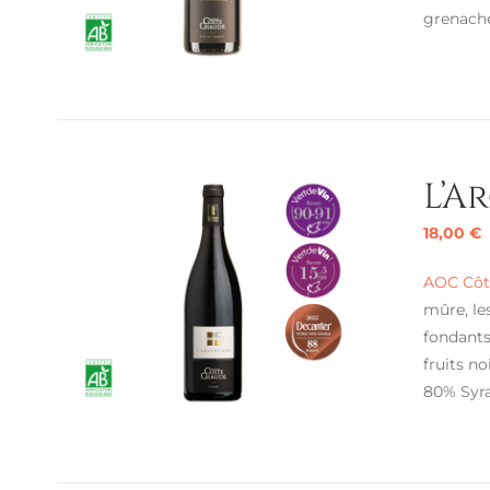
grenache
L’A
18,00
€
AOC Côte
mûre, le
fondants
fruits no
80% Syr