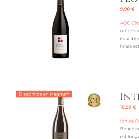
9,90
€
AOC Côt
mûre sau
équilibr
finale es
Int
Disponible en Magnum
10,50
€
Vin de F
Bouche e
est long