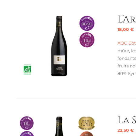
L’A
18,00
€
AOC Côte
mûre, le
fondants
fruits no
80% Syr
La 
22,50
€