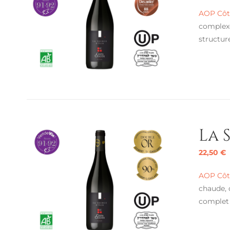
AOP Côte
complexe
structur
La 
22,50
€
AOP Côte
chaude, 
complet