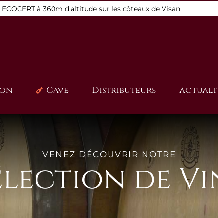
s ECOCERT à 360m d'altitude sur les côteaux de Visan
ion
Cave
Distributeurs
Actuali
VENEZ DÉCOUVRIR NOTRE
élection de Vi