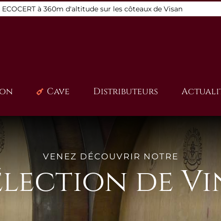
s ECOCERT à 360m d'altitude sur les côteaux de Visan
ion
Cave
Distributeurs
Actuali
VENEZ DÉCOUVRIR NOTRE
élection de Vi