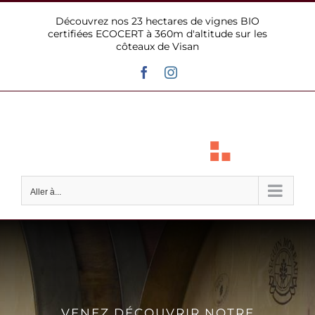
Passer
Découvrez nos 23 hectares de vignes BIO
au
certifiées ECOCERT à 360m d'altitude sur les
contenu
côteaux de Visan
Facebook
Instagram
Aller à...
VENEZ DÉCOUVRIR NOTRE