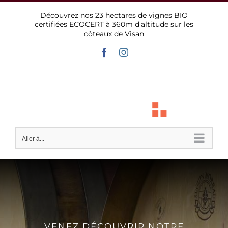
Passer
Découvrez nos 23 hectares de vignes BIO
au
certifiées ECOCERT à 360m d'altitude sur les
contenu
côteaux de Visan
Facebook
Instagram
Aller à...
VENEZ DÉCOUVRIR NOTRE