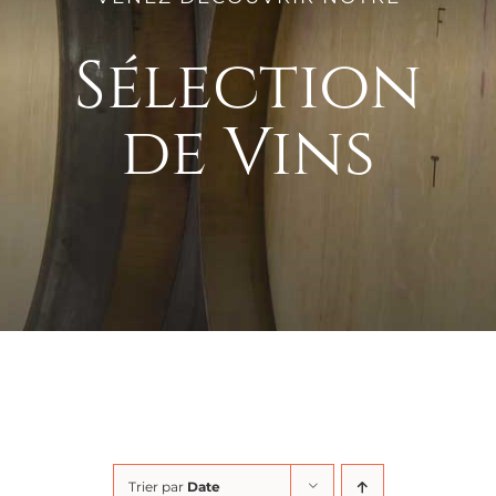
Sélection
de Vins
Trier par
Date