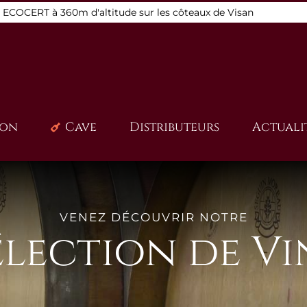
s ECOCERT à 360m d'altitude sur les côteaux de Visan
ion
Cave
Distributeurs
Actuali
VENEZ DÉCOUVRIR NOTRE
élection de Vi