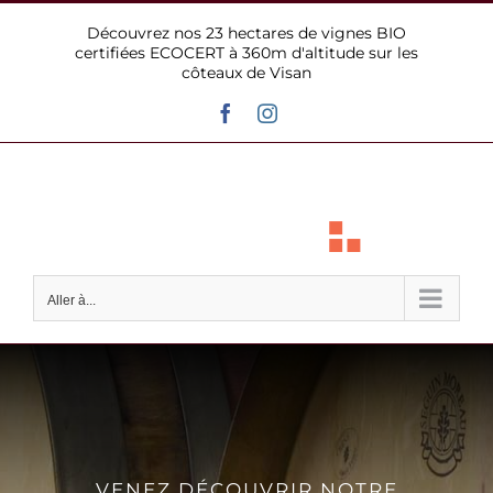
Passer
Découvrez nos 23 hectares de vignes BIO
au
certifiées ECOCERT à 360m d'altitude sur les
contenu
côteaux de Visan
Facebook
Instagram
Aller à...
VENEZ DÉCOUVRIR NOTRE