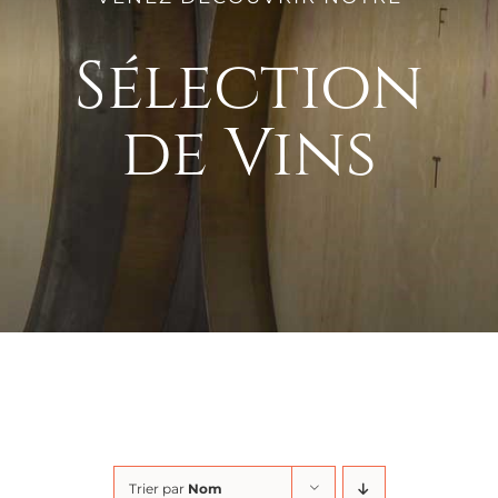
Sélection
de Vins
Trier par
Nom