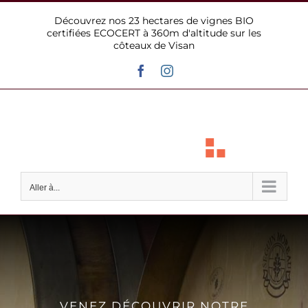
Passer
Découvrez nos 23 hectares de vignes BIO
au
certifiées ECOCERT à 360m d'altitude sur les
contenu
côteaux de Visan
Facebook
Instagram
Aller à...
VENEZ DÉCOUVRIR NOTRE