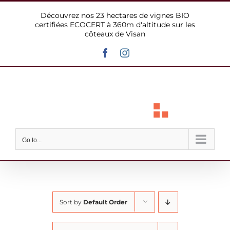
Skip
Découvrez nos 23 hectares de vignes BIO
to
certifiées ECOCERT à 360m d'altitude sur les
content
côteaux de Visan
Facebook
Instagram
Go to...
Sort by
Default Order