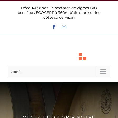
Passer
Découvrez nos 23 hectares de vignes BIO
au
certifiées ECOCERT à 360m d'altitude sur les
contenu
côteaux de Visan
Facebook
Instagram
Aller à...
VENEZ DÉCOUVRIR NOTRE