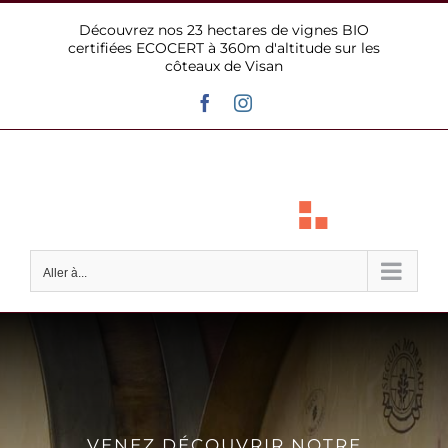
Passer
Découvrez nos 23 hectares de vignes BIO
au
certifiées ECOCERT à 360m d'altitude sur les
contenu
côteaux de Visan
Facebook
Instagram
Aller à...
VENEZ DÉCOUVRIR NOTRE