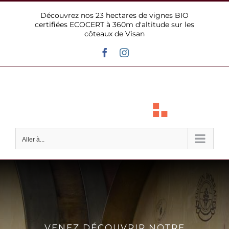
Passer
Découvrez nos 23 hectares de vignes BIO
au
certifiées ECOCERT à 360m d'altitude sur les
contenu
côteaux de Visan
Facebook
Instagram
Aller à...
VENEZ DÉCOUVRIR NOTRE