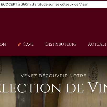
s ECOCERT à 360m d'altitude sur les côteaux de Visan
ion
Cave
Distributeurs
Actuali
VENEZ DÉCOUVRIR NOTRE
élection de Vi