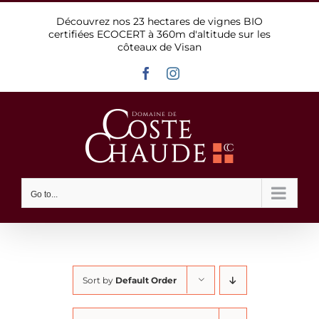
Skip
Découvrez nos 23 hectares de vignes BIO
to
certifiées ECOCERT à 360m d'altitude sur les
content
côteaux de Visan
Facebook
Instagram
Go to...
Sort by
Default Order