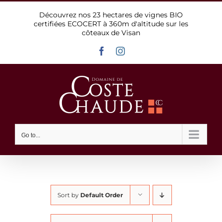
Skip
Découvrez nos 23 hectares de vignes BIO
to
certifiées ECOCERT à 360m d'altitude sur les
content
côteaux de Visan
Facebook
Instagram
Go to...
Sort by
Default Order