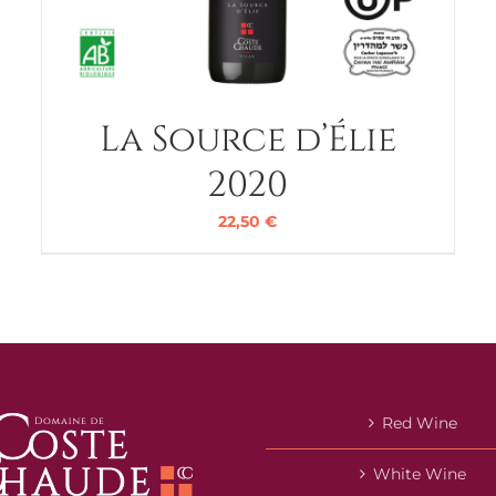
La Source d’Élie
2020
22,50
€
Red Wine
White Wine