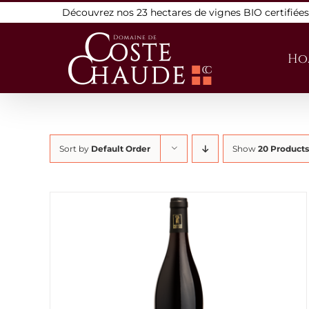
Skip
Découvrez nos 23 hectares de vignes BIO certifiée
to
content
Ho
Sort by
Default Order
Show
20 Products