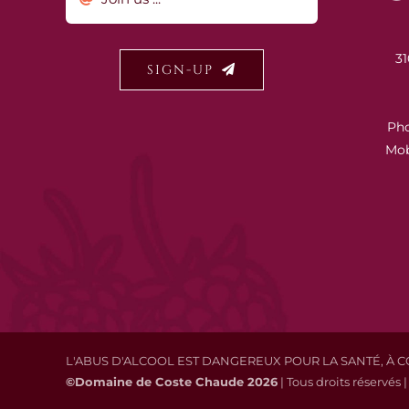
31
SIGN-UP
Ph
Mob
L'ABUS D'ALCOOL EST DANGEREUX POUR LA SANTÉ, 
©Domaine de Coste Chaude
2026
| Tous droits réservés 