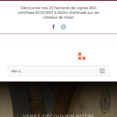
Passer
Découvrez nos 23 hectares de vignes BIO
au
certifiées ECOCERT à 360m d'altitude sur les
contenu
côteaux de Visan
Facebook
Instagram
Aller à...
VENEZ DÉCOUVRIR NOTRE