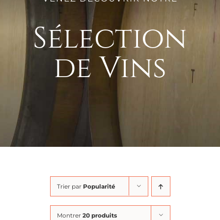
Sélection
de Vins
Trier par
Popularité
Montrer
20 produits