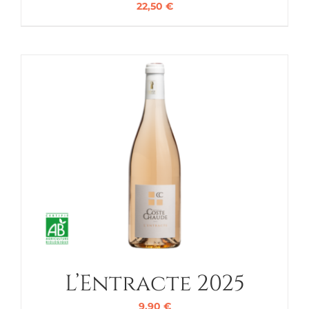
22,50
€
L’Entracte 2025
9,90
€