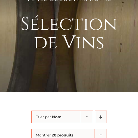
Sélection
de Vins
Trier par
Nom
Montrer
20 produits