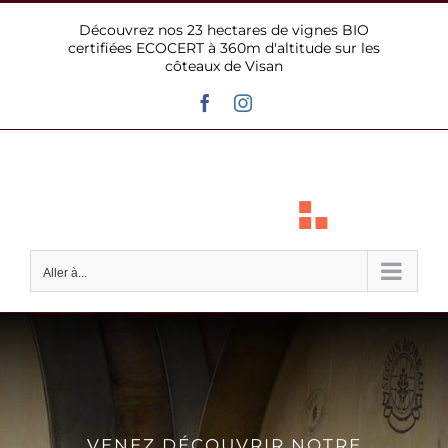
Passer
Découvrez nos 23 hectares de vignes BIO
au
certifiées ECOCERT à 360m d'altitude sur les
contenu
côteaux de Visan
Facebook
Instagram
Aller à...
VENEZ DÉCOUVRIR NOTRE