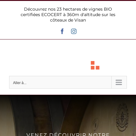
Passer
Découvrez nos 23 hectares de vignes BIO
au
certifiées ECOCERT à 360m d'altitude sur les
contenu
côteaux de Visan
Facebook
Instagram
Aller à...
VENEZ DÉCOUVRIR NOTRE