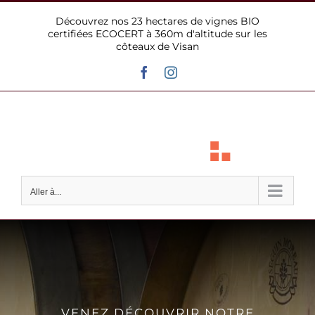
Passer
Découvrez nos 23 hectares de vignes BIO
au
certifiées ECOCERT à 360m d'altitude sur les
contenu
côteaux de Visan
Facebook
Instagram
Aller à...
VENEZ DÉCOUVRIR NOTRE