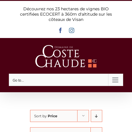
Skip
Découvrez nos 23 hectares de vignes BIO
to
certifiées ECOCERT à 360m d'altitude sur les
content
côteaux de Visan
Facebook
Instagram
Go to...
Sort by
Price