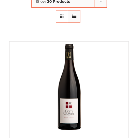
Show
20 Products