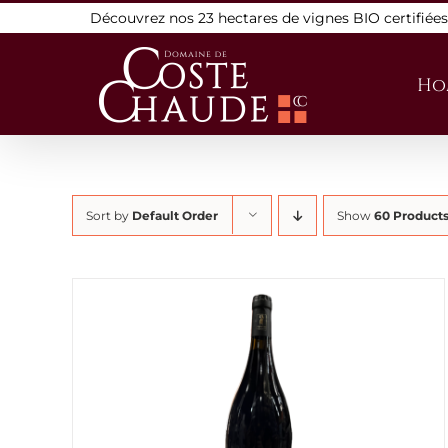
Skip
Découvrez nos 23 hectares de vignes BIO certifiée
to
content
Ho
Sort by
Default Order
Show
60 Product