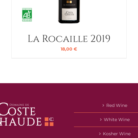
La Rocaille 2019
18,00
€
Red Wine
White Wine
Kosher Wine