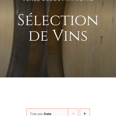
Sélection
de Vins
Trier par
Date