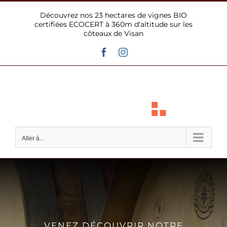
Passer
Découvrez nos 23 hectares de vignes BIO
au
certifiées ECOCERT à 360m d'altitude sur les
contenu
côteaux de Visan
Facebook
Instagram
Aller à...
VENEZ DÉCOUVRIR NOTRE