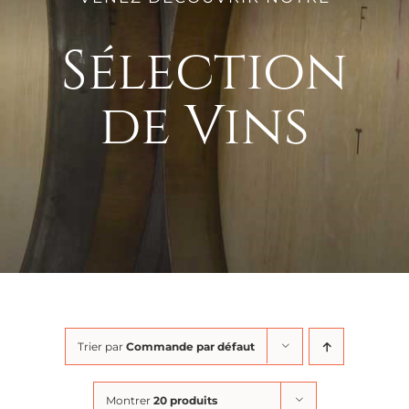
Sélection
de Vins
Trier par
Commande par défaut
Montrer
20 produits