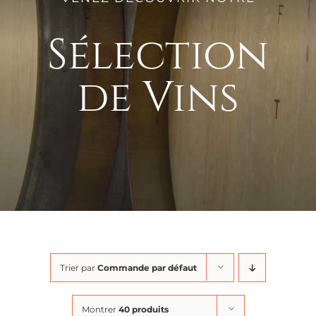
Sélection
de Vins
Trier par
Commande par défaut
Montrer
40 produits