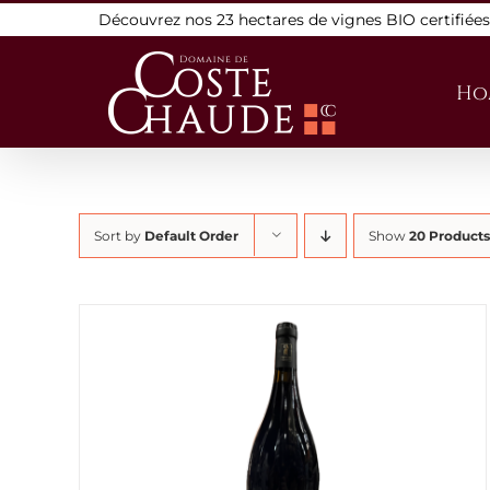
Skip
Découvrez nos 23 hectares de vignes BIO certifiée
to
content
Ho
Sort by
Default Order
Show
20 Products