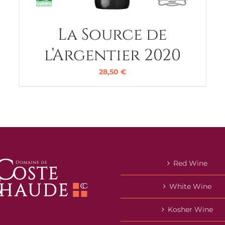
La Source de
l’Argentier 2020
28,50
€
Red Wine
White Wine
Kosher Wine