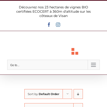
Skip
Découvrez nos 23 hectares de vignes BIO
to
certifiées ECOCERT à 360m d'altitude sur les
content
côteaux de Visan
Facebook
Instagram
Go to...
Sort by
Default Order