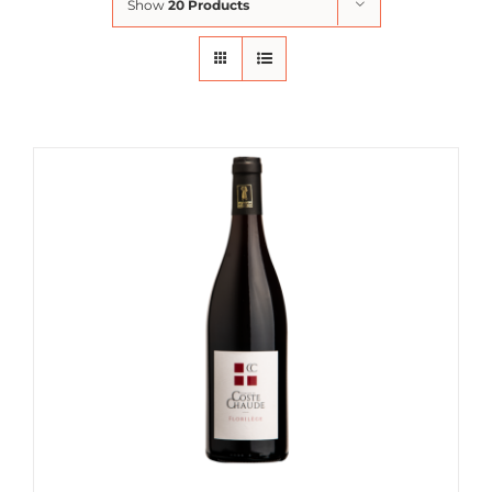
Show
20 Products