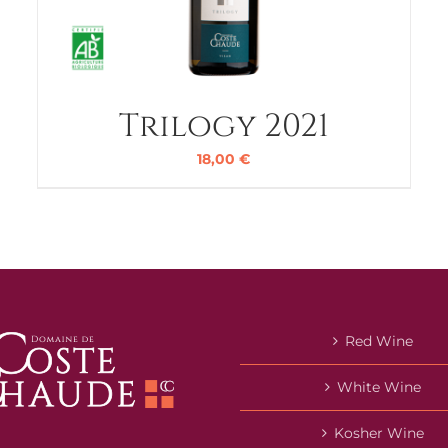
Trilogy 2021
18,00
€
Red Wine
White Wine
Kosher Wine