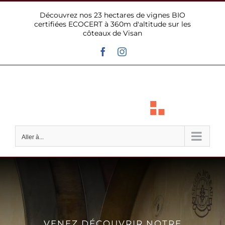
Passer
Découvrez nos 23 hectares de vignes BIO
au
certifiées ECOCERT à 360m d'altitude sur les
contenu
côteaux de Visan
Facebook
Instagram
Aller à...
VENEZ DÉCOUVRIR NOTRE