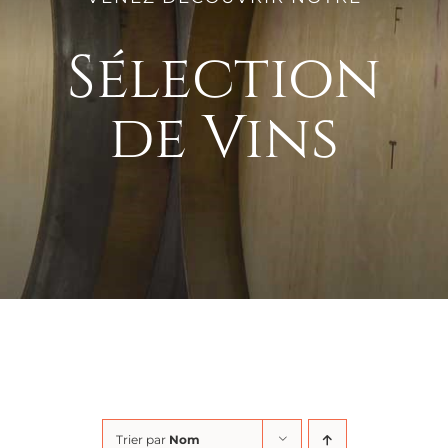
Sélection
de Vins
Trier par
Nom