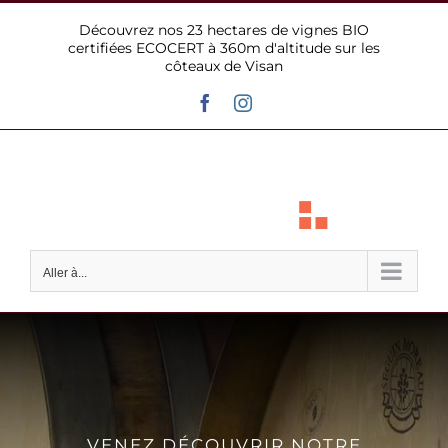
Passer
Découvrez nos 23 hectares de vignes BIO
au
certifiées ECOCERT à 360m d'altitude sur les
contenu
côteaux de Visan
Facebook
Instagram
Aller à...
VENEZ DÉCOUVRIR NOTRE