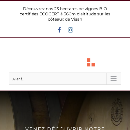
Passer
Découvrez nos 23 hectares de vignes BIO
au
certifiées ECOCERT à 360m d'altitude sur les
contenu
côteaux de Visan
Facebook
Instagram
Aller à...
VENEZ DÉCOUVRIR NOTRE